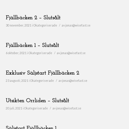
Fjällbäcken 2 – Slutsålt
/
30 november, 2021
i
Okategoriserade
av
jonas@wisefast.se
Fjällbäcken 1 – Slutsålt
/
6 oktober, 2021
i
Okategoriserade
av
jonas@wisefast.se
Exklusiv Säljstart Fjällbäcken 2
/
23 augusti, 2021
i
Okategoriserade
av
jonas@wisefast.se
Utsikten Orrliden – Slutsålt
/
20 juli, 2021
i
Okategoriserade
av
jonas@wisefast.se
Säljstart Fjällbäcken 1