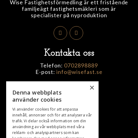
Wise Fastighetsförmedling är ett fristående
familjeägt fastighetsmäkleri som är
specialister på nyproduktion
Kontakta oss
Telefon:
0702898889
E-post:
info@wisefast.se
×
Denna webbplats
Nyproduktion
använder cookies
Projekt till salu
Vi använder cookies för att anpassa
innehåll, annonser och för att analysera vår
Kommande projekt
trafik. Vi delar också information om din
användning av vår webbplats med våra
Sålda projekt
reklam- och analyspartners som kan