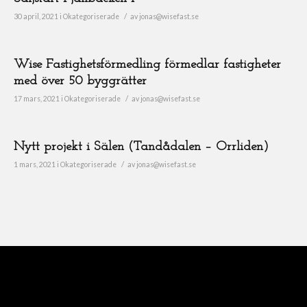
/
30 april, 2021
i
Okategoriserade
av
jonas@wisefast.se
Wise Fastighetsförmedling förmedlar fastigheter
med över 50 byggrätter
/
17 mars, 2021
i
Okategoriserade
av
jonas@wisefast.se
Nytt projekt i Sälen (Tandådalen – Orrliden)
/
1 mars, 2021
i
Okategoriserade
av
jonas@wisefast.se