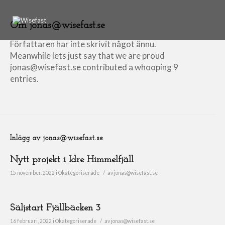
Om
jonas@wisefast.se
Författaren har inte skrivit något ännu.
Meanwhile lets just say that we are proud
jonas@wisefast.se
contributed a whooping 9
entries.
Inlägg av jonas@wisefast.se
Nytt projekt i Idre Himmelfjäll
/
15 november, 2022
i
Okategoriserade
av
jonas@wisefast.se
Säljstart Fjällbäcken 3
/
16 februari, 2022
i
Okategoriserade
av
jonas@wisefast.se