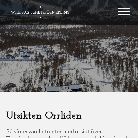
Utsikten Orrliden
På södervända tomter med utsikt över