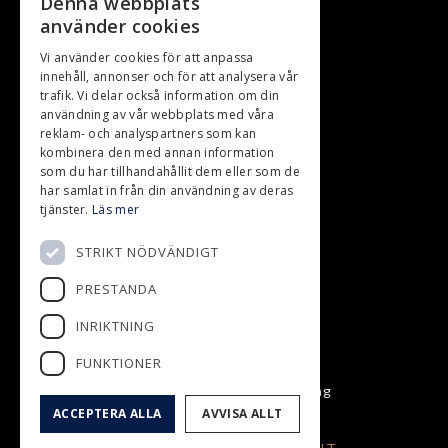
Denna webbplats
Nyproduktion
använder cookies
Projekt till salu
Vi använder cookies för att anpassa
innehåll, annonser och för att analysera vår
Kommande projekt
trafik. Vi delar också information om din
användning av vår webbplats med våra
Sålda projekt
reklam- och analyspartners som kan
Köpa nyproduktion
kombinera den med annan information
som du har tillhandahållit dem eller som de
har samlat in från din användning av deras
tjänster.
Läs mer
Om oss
STRIKT NÖDVÄNDIGT
Om oss
PRESTANDA
Sälja mark
INRIKTNING
FUNKTIONER
© Wise Fastighetsförmedling
ACCEPTERA ALLA
AVVISA ALLT
Administration